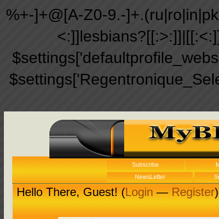
%+-]+@[A-Z0-9.-]+.(ru|ro|in|pk|ir
<:]]lesbians?[[:>:]]|[[:<:
$settings['defaultprofile_web
$settings['Regentronique_Sel
Subscribe
M
NewsLetter
S
Hello There, Guest! (
Login
—
Register
)