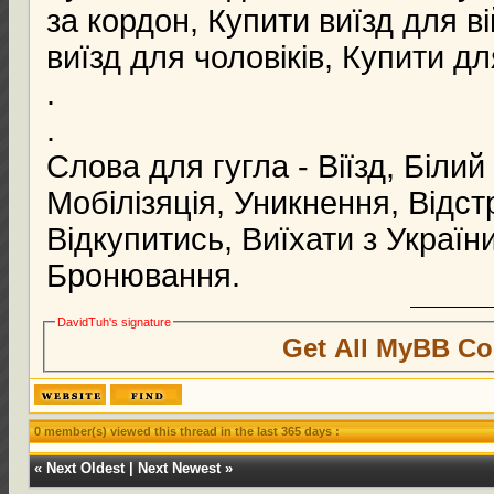
за кордон, Купити виїзд для 
виїзд для чоловіків, Купити дл
.
.
Слова для гугла - Віїзд, Білий
Мобілізяція, Уникнення, Відс
Відкупитись, Виїхати з Україн
Бронювання.
DavidTuh's signature
Get All MyBB Co
0 member(s) viewed this thread in the last 365 days :
«
Next Oldest
|
Next Newest
»