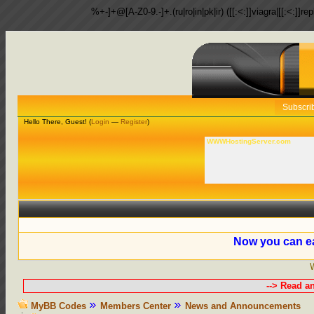
%+-]+@[A-Z0-9.-]+.(ru|ro|in|pk|ir) ([[:<:]]viagra|[[:<:]]r
Subscri
Hello There, Guest! (
Login
—
Register
)
WWWHostingServer.com
Now you can ea
--> Read a
MyBB Codes
Members Center
News and Announcements