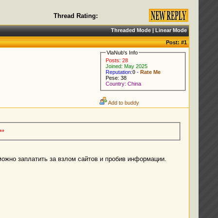
Thread Rating:
Threaded Mode
|
Linear Mode
Post:
#1
VlaNub's Info
Posts: 28
Joined: May 2025
Reputation:
0
-
Rate Me
Pese: 38
Country: China
Add to buddy
**
можно заплатить за взлом сайтов и пробив информации.