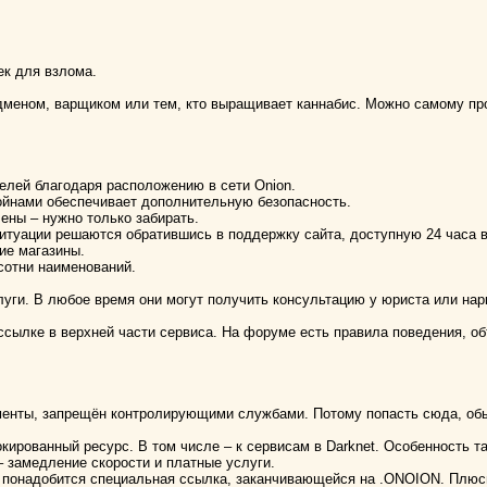
ек для взлома.
адменом, варщиком или тем, кто выращивает каннабис. Можно самому пр
елей благодаря расположению в сети Onion.
ойнами обеспечивает дополнительную безопасность.
лены – нужно только забирать.
итуации решаются обратившись в поддержку сайта, доступную 24 часа в
ие магазины.
сотни наименований.
ги. В любое время они могут получить консультацию у юриста или нарк
сылке в верхней части сервиса. На форуме есть правила поведения, об
енты, запрещён контролирующими службами. Потому попасть сюда, обы
кированный ресурс. В том числе – к сервисам в Darknet. Особенность 
– замедление скорости и платные услуги.
ен понадобится специальная ссылка, заканчивающейся на .ONOION. Плюс