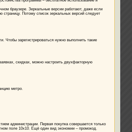
Достоинства программы – бесплатное использование и
бычном браузере. Зеркальные версии работают, даже если
ую страницу. Потому список зеркальных версий следует
и. Чтобы зарегистрироваться нужно выполнить такие
заявках, скидках, можно настроить двухфакторную
анцию метро.
стием администрации. Первая покупка совершается только
ратном поле 10х10. Ещё один вид экономии – промокод.