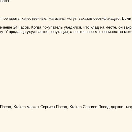
овара.
то препараты качественные, магазины могут, заказав сертификацию. Ес
ечение 24 часов. Когда покупатель убедился, что клад на месте, он за
ту. У продавца ухудшается репутация, а постоянное мошенничество може
Посад; Kraken маркет Сергиев Посад; Kraken Сергиев Посад даркнет мар