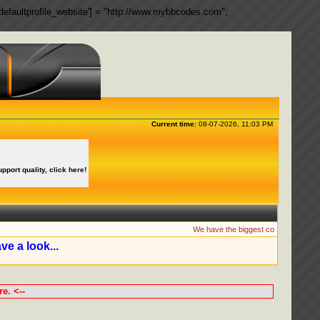
ngs['defaultprofile_website'] = "http://www.mybbcodes.com";
Current time:
08-07-2026, 11:03 PM
upport quality, click here!
We have the biggest collection of MyBB P
ve a look...
e. <--