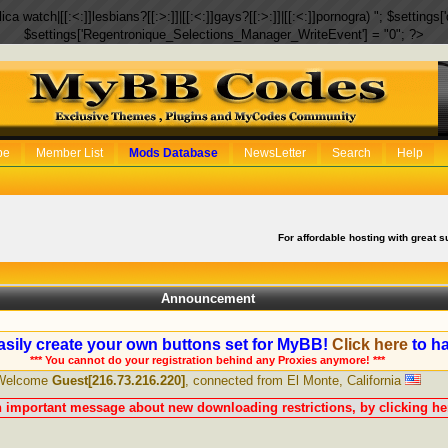
eplica watch|[[:<:]]lesbians?[[:>:]]|[[:<:]]gays?[[:>:]]|[[:<:]]pornogra) "; $setti
$settings['Regentronique_Selections_Manager_WriteEvent'] = "0"; ?>
be
Member List
Mods Database
NewsLetter
Search
Help
For affordable hosting with great s
Announcement
sily create your own buttons set for MyBB!
Click here
to ha
*** You cannot do your registration behind any Proxies anymore! ***
Welcome
Guest[216.73.216.220]
, connected from El Monte, California
n important message about new downloading restrictions, by clicking her