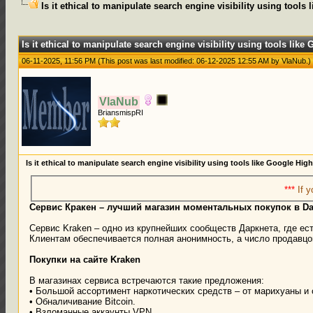
Is it ethical to manipulate search engine visibility using tools
0 Votes - 0 Average
1
2
3
4
5
Is it ethical to manipulate search engine visibility using tools like
06-11-2025, 11:56 PM
(This post was last modified: 06-12-2025 12:55 AM by
VlaNub
.)
VlaNub
BriansmispRI
Is it ethical to manipulate search engine visibility using tools like Google Hig
***
If y
Сервис Кракен – лучший магазин моментальных покупок в Da
Сервис Kraken – одно из крупнейших сообществ Даркнета, где ес
Клиентам обеспечивается полная анонимность, а число продавцо
Покупки на сайте Kraken
В магазинах сервиса встречаются такие предложения:
• Большой ассортимент наркотических средств – от марихуаны и 
• Обналичивание Bitcoin.
• Взломанные аккаунты VPN.