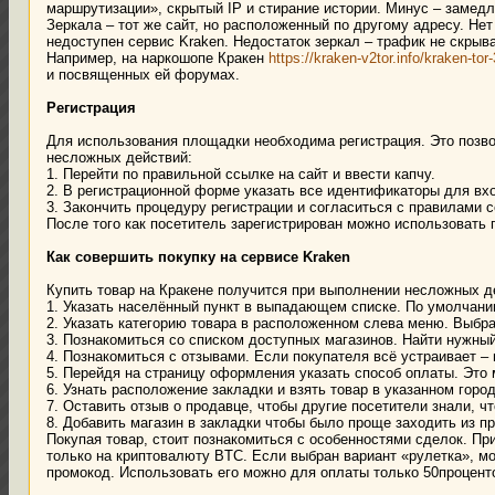
маршрутизации», скрытый IP и стирание истории. Минус – замедл
Зеркала – тот же сайт, но расположенный по другому адресу. Не
недоступен сервис Kraken. Недостаток зеркал – трафик не скрыв
Например, на наркошопе Кракен
https://kraken-v2tor.info/kraken-tor
и посвященных ей форумах.
Регистрация
Для использования площадки необходима регистрация. Это позво
несложных действий:
1. Перейти по правильной ссылке на сайт и ввести капчу.
2. В регистрационной форме указать все идентификаторы для вх
3. Закончить процедуру регистрации и согласиться с правилами с
После того как посетитель зарегистрирован можно использовать п
Как совершить покупку на сервисе Kraken
Купить товар на Кракене получится при выполнении несложных д
1. Указать населённый пункт в выпадающем списке. По умолчанию
2. Указать категорию товара в расположенном слева меню. Выбра
3. Познакомиться со списком доступных магазинов. Найти нужный 
4. Познакомиться с отзывами. Если покупателя всё устраивает – 
5. Перейдя на страницу оформления указать способ оплаты. Это 
6. Узнать расположение закладки и взять товар в указанном город
7. Оставить отзыв о продавце, чтобы другие посетители знали, 
8. Добавить магазин в закладки чтобы было проще заходить из п
Покупая товар, стоит познакомиться с особенностями сделок. П
только на криптовалюту BTC. Если выбран вариант «рулетка», мо
промокод. Использовать его можно для оплаты только 50процент