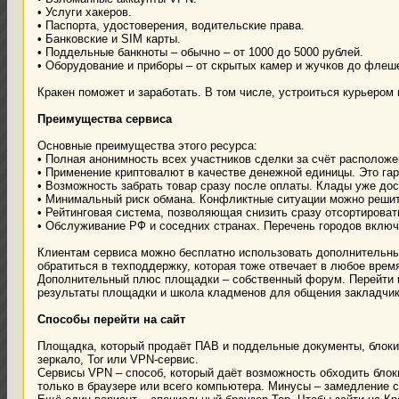
• Услуги хакеров.
• Паспорта, удостоверения, водительские права.
• Банковские и SIM карты.
• Поддельные банкноты – обычно – от 1000 до 5000 рублей.
• Оборудование и приборы – от скрытых камер и жучков до флеш
Кракен поможет и заработать. В том числе, устроиться курьером
Преимущества сервиса
Основные преимущества этого ресурса:
• Полная анонимность всех участников сделки за счёт расположен
• Применение криптовалют в качестве денежной единицы. Это га
• Возможность забрать товар сразу после оплаты. Клады уже дос
• Минимальный риск обмана. Конфликтные ситуации можно решит
• Рейтинговая система, позволяющая снизить сразу отсортирова
• Обслуживание РФ и соседних странах. Перечень городов включ
Клиентам сервиса можно бесплатно использовать дополнительные
обратиться в техподдержку, которая тоже отвечает в любое врем
Дополнительный плюс площадки – собственный форум. Перейти к
результаты площадки и школа кладменов для общения закладчик
Способы перейти на сайт
Площадка, который продаёт ПАВ и поддельные документы, блоки
зеркало, Tor или VPN-сервис.
Сервисы VPN – способ, который даёт возможность обходить блоки
только в браузере или всего компьютера. Минусы – замедление с