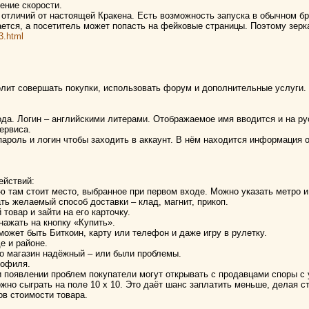
ение скорости.
т отличий от настоящей Кракена. Есть возможность запуска в обычном б
ается, а посетитель может попасть на фейковые страницы. Поэтому зер
-3.html
лит совершать покупки, использовать форум и дополнительные услуги.
ода. Логин – английскими литерами. Отображаемое имя вводится и на ру
ервиса.
ароль и логин чтобы заходить в аккаунт. В нём находится информация о
ействий:
 там стоит место, выбранное при первом входе. Можно указать метро и
ть желаемый способ доставки – клад, магнит, прикоп.
товар и зайти на его карточку.
нажать на кнопку «Купить».
может быть Биткоин, карту или телефон и даже игру в рулетку.
е и районе.
что магазин надёжный – или были проблемы.
рофиля.
ри появлении проблем покупатели могут открывать с продавцами споры с
жно сыграть на поле 10 х 10. Это даёт шанс заплатить меньше, делая ст
ов стоимости товара.