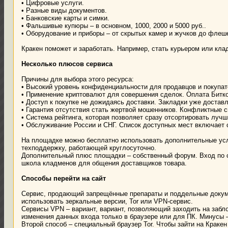
• Цифровые услуги.
• Разные виды документов.
• Банковские карты и симки.
• Фальшивые купюры – в основном, 1000, 2000 и 5000 руб..
• Оборудование и приборы – от скрытых камер и жучков до флеш
Кракен поможет и заработать. Например, стать курьером или кл
Несколько плюсов сервиса
Причины для выбора этого ресурса:
• Высокий уровень конфиденциальности для продавцов и покупат
• Применение криптовалют для совершения сделок. Оплата Битк
• Доступ к покупке не дожидаясь доставки. Закладки уже достав
• Гарантия отсутствия стать жертвой мошенников. Конфликтные с
• Система рейтинга, которая позволяет сразу отсортировать лучш
• Обслуживание России и СНГ. Список доступных мест включает 
На площадке можно бесплатно использовать дополнительные услу
техподдержку, работающей круглосуточно.
Дополнительный плюс площадки – собственный форум. Вход по с
школа кладменов для общения доставщиков товара.
Способы перейти на сайт
Сервис, продающий запрещённые препараты и поддельные докум
использовать зеркальные версии, Tor или VPN-сервис.
Сервисы VPN – вариант, вариант, позволяющий заходить на забло
изменения данных входа только в браузере или для ПК. Минусы 
Второй способ – специальный браузер Tor. Чтобы зайти на Крак