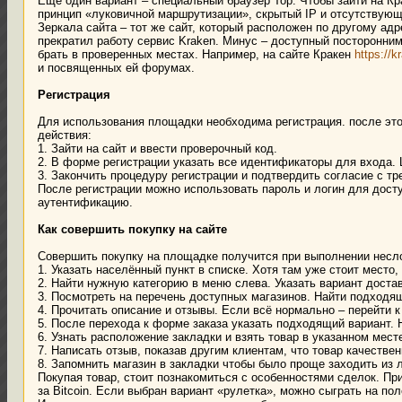
Ещё один вариант – специальный браузер Тор. Чтобы зайти на К
принцип «луковичной маршрутизации», скрытый IP и отсутствующ
Зеркала сайта – тот же сайт, который расположен по другому ад
прекратил работу сервис Kraken. Минус – доступный посторонни
брать в проверенных местах. Например, на сайте Кракен
https://k
и посвященных ей форумах.
Регистрация
Для использования площадки необходима регистрация. после это
действия:
1. Зайти на сайт и ввести проверочный код.
2. В форме регистрации указать все идентификаторы для входа. 
3. Закончить процедуру регистрации и подтвердить согласие с т
После регистрации можно использовать пароль и логин для дост
аутентификацию.
Как совершить покупку на сайте
Совершить покупку на площадке получится при выполнении несл
1. Указать населённый пункт в списке. Хотя там уже стоит мест
2. Найти нужную категорию в меню слева. Указать вариант достав
3. Посмотреть на перечень доступных магазинов. Найти подходящи
4. Прочитать описание и отзывы. Если всё нормально – перейти к
5. После перехода к форме заказа указать подходящий вариант. 
6. Узнать расположение закладки и взять товар в указанном мест
7. Написать отзыв, показав другим клиентам, что товар качестве
8. Запомнить магазин в закладки чтобы было проще заходить из л
Покупая товар, стоит познакомиться с особенностями сделок. П
за Bitcoin. Если выбран вариант «рулетка», можно сыграть на по