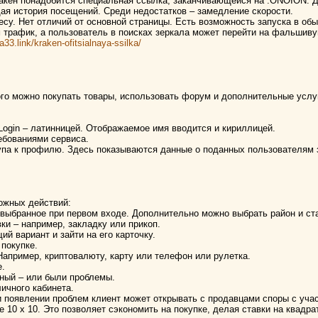
ракен понадобится специальная ссылка, заканчивающейся на .ONOION. 
ая история посещений. Среди недостатков – замедление скорости.
ресу. Нет отличий от основной страницы. Есть возможность запуска в о
м трафик, а пользователь в поисках зеркала может перейти на фальшив
ra33.link/kraken-ofitsialnaya-ssilka/
го можно покупать товары, использовать форум и дополнительные услуг
Login – латинницей. Отображаемое имя вводится и кириллицей.
ребованиями сервиса.
упа к профилю. Здесь показываются данные о поданных пользователям 
ожных действий:
о, выбранное при первом входе. Дополнительно можно выбрать район и ст
ки – например, закладку или прикоп.
й вариант и зайти на его карточку.
 покупке.
Например, криптовалюту, карту или телефон или рулетка.
е.
нный – или были проблемы.
ичного кабинета.
ри появлении проблем клиент может открывать с продавцами споры с уча
ле 10 х 10. Это позволяет сэкономить на покупке, делая ставки на квад